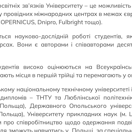
вітніх зв’язків Університету – це можливіст
у провідних міжнародних центрах в межах єв
OPERNICUS, Dnipro, Fulbright тощо).
ся науково-дослідній роботі студентів, я
урсах. Вони є авторами і співавторами деся
дентів високо оцінюються на Всеукраїнсь
ають місця в першій трійці та перемагають у 
ькому національному технічному університеті 
 дипломів – ТНТУ та Люблінської політехн
 Польща), Державного Опольського універс
, Польща), Університету прикладних наук (м.
 про співробітництво щодо одержання подвій
оля зможуть навчатись у Польщі за спеціал