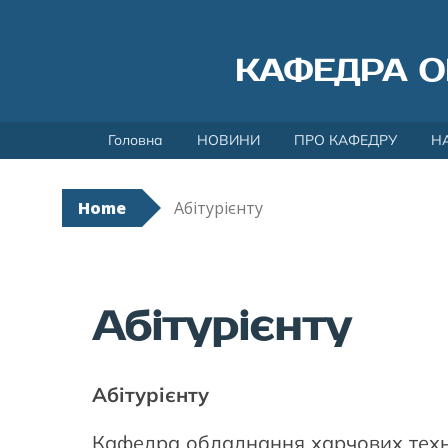
КАФЕДРА О
Skip
Головна
НОВИНИ
ПРО КАФЕДРУ
Н
to
content
Home
Абітурієнту
Абітурієнту
Абітурієнту
Кафедра обладнання харчових техн