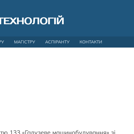
ТЕХНОЛОГІЙ
РУ
МАГІСТРУ
АСПІРАНТУ
КОНТАКТИ
тю 133 «Галузеве машинобудування» зі