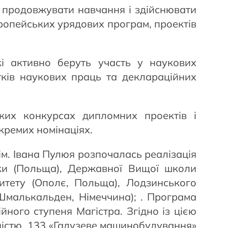
ь продовжувати навчання і здійснювати
ропейських урядових програм, проектів
кі активно беруть участь у наукових
тків наукових праць та деклараційних
ких конкурсах дипломних проектів і
окремих номінаціях.
ім. Івана Пулюя розпочалась реалізація
іки (Польща), Державної Вищої школи
итету (Ополє, Польща), Лодзинського
 Шмалькальден, Німеччина); . Програма
ного ступеня Магістра. Згідно із цією
ьністю 133 «Галузеве машинобудування»