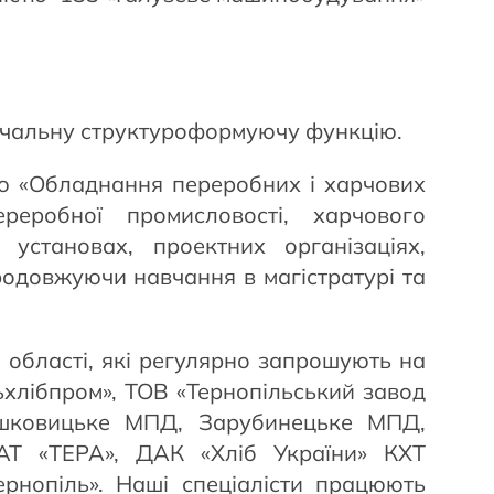
значальну структуроформуючу функцію.
ією «Обладнання переробних і харчових
еробної промисловості, харчового
установах, проектних організаціях,
родовжуючи навчання в магістратурі та
 області, які регулярно запрошують на
ьхлібпром», ТОВ «Тернопільський завод
Мишковицьке МПД, Зарубинецьке МПД,
АТ «ТЕРА», ДАК «Хліб України» КХТ
ернопіль». Наші спеціалісти працюють