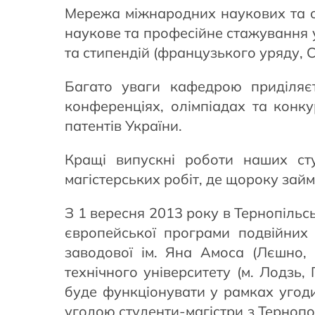
Мережа міжнародних наукових та ос
наукове та професійне стажування 
та стипендій (французького уряду, C
Багато уваги кафедрою приділяєть
конференціях, олімпіадах та конк
патентів України.
Кращі випускні роботи наших сту
магістерських робіт, де щороку займ
З 1 вересня 2013 року в Тернопільс
європейської програми подвійних
заводової ім. Яна Амоса (Лєшно,
технічного університету (м. Лодзь
буде функціонувати у рамках угоди
угодою студенти-магістри з Терноп