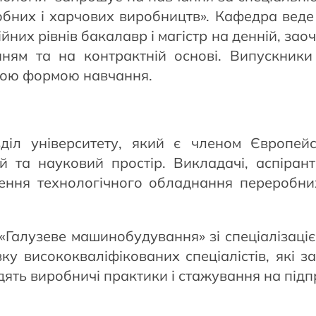
бних і харчових виробництв». Кафедра веде 
йних рівнів бакалавр і магістр на денній, зао
ням та на контрактній основі. Випускники
ною формою навчання.
іл університету, який є членом Європейсь
ій та науковий простір. Викладачі, аспіра
ння технологічного обладнання переробних
 «Галузеве машинобудування» зі спеціалізац
ку висококваліфікованих спеціалістів, які з
ть виробничі практики і стажування на підпр