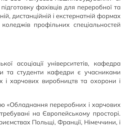
підготовку фахівців для переробної та
чній, дистанційній і екстернатній формах
 коледжів профільних спеціальностей
кої асоціації університетів, кафедра
нти та студенти кафедри є учасниками
 і харчових виробництв та охорони і
ією «Обладнання переробних і харчових
атребувані на Європейському просторі.
иємствах Польщі, Франції, Німеччини, і