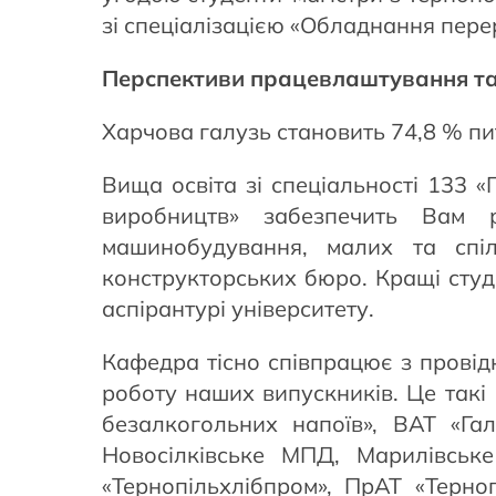
зі спеціалізацією «Обладнання пере
Перспективи працевлаштування та 
Харчова галузь становить 74,8 % пи
Вища освіта зі спеціальності 133 
виробництв» забезпечить Вам р
машинобудування, малих та спіль
конструкторських бюро. Кращі студ
аспірантурі університету.
Кафедра тісно співпрацює з провід
роботу наших випускників. Це такі
безалкогольних напоїв», ВАТ «Г
Новосілківське МПД, Марилівськ
«Тернопільхлібпром», ПрАТ «Терно