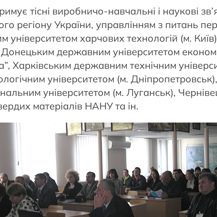
имує тісні виробничо-навчальні і наукові зв’
ного регіону України, управлінням з питань пе
им університетом харчових технологій (м. Киї
і, Донецьким державним університетом економі
ка”, Харківським державним технічним універс
логічним університетом (м. Дніпропетровськ
ональним університетом (м. Луганськ), Чернів
ердих матеріалів НАНУ та ін.