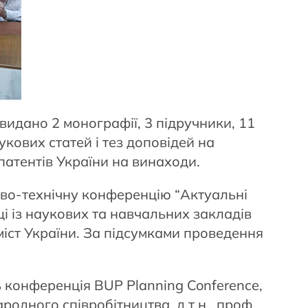
видано 2 монографії, 3 підручники, 11
кових статей і тез доповідей на
патентів України на винаходи.
во-технічну конференцію “Актуальні
і із наукових та навчальних закладів
міст України. За підсумками проведення
ь конференція BUP Planning Conference,
одного співробітництва, д.т.н., проф.