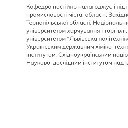
Кафедра постійно налагоджує і підтр
промисловості міста, області, Захід
Тернопільської області, Національн
університетом харчування і торгівл
університетом “Львівська політехні
Українським державним хіміко-техно
інститутом, Східноукраїнським наці
Науково-дослідним інститутом надтв