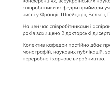
конференціях, всеукраїнських науко
співробітники кафедри приймали учас
числі у Франції, Швейцарії, Бельгії, 
На цей час співробітниками і аспіра
років захищено 2 докторські дисерта
Колектив кафедри постійно дбає про
монографій, наукових публікацій, 
переробне і харчове виробництво.