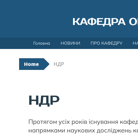
КАФЕДРА О
Skip
Головна
НОВИНИ
ПРО КАФЕДРУ
Н
to
content
Home
НДР
НДР
Протягом усіх років існування кафе
напрямками наукових досліджень ка