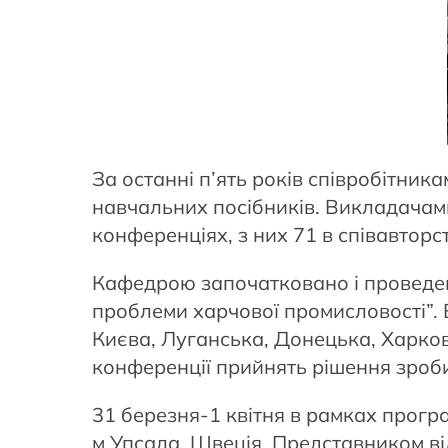
За останні п’ять років співробітни
навчальних посібників. Викладачами
конференціях, з них 71 в співавторс
Кафедрою започатковано і проведен
проблеми харчової промисловості”. 
Києва, Луганська, Донецька, Харков
конференції прийнять рішення зроби
31 березня-1 квітня в рамках прогр
м.Упсала, Швеція. Представником від