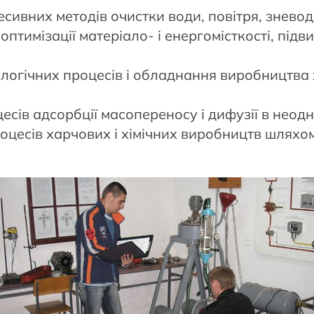
сивних методів очистки води, повітря, зневод
птимізації матеріало- і енергомісткості, підв
ологічних процесів і обладнання виробництва 
ів адсорбції масопереносу і дифузії в неод
роцесів харчових і хімічних виробництв шлях