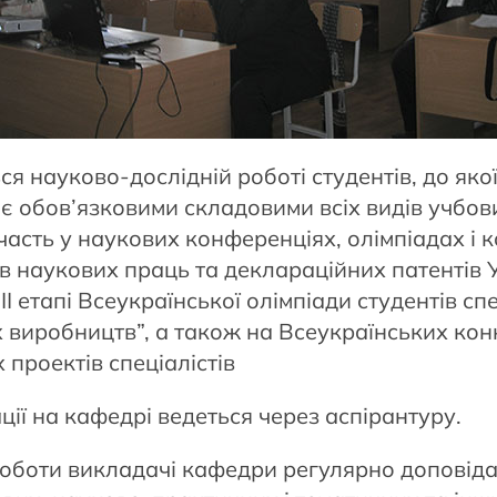
я науково-дослідній роботі студентів, до якої 
 обов’язковими складовими всіх видів учбових
асть у наукових конференціях, олімпіадах і к
в наукових праць та деклараційних патентів 
ІІ етапі Всеукраїнської олімпіади студентів сп
виробництв”, а також на Всеукраїнських кон
 проектів спеціалістів
ції на кафедрі ведеться через аспірантуру.
роботи викладачі кафедри регулярно доповід