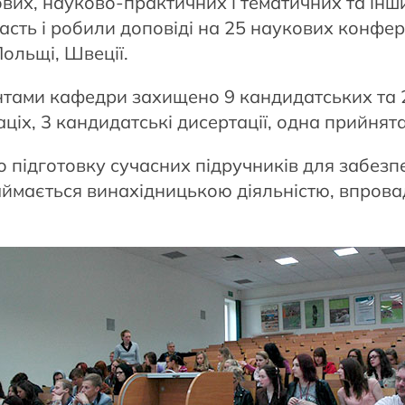
вих, науково-практичних і тематичних та інши
ть і робили доповіді на 25 наукових конферен
Польщі, Швеції.
нтами кафедри захищено 9 кандидатських та 2 
ціх, 3 кандидатські дисертації, одна прийнята
 підготовку сучасних підручників для забез
займається винахідницькою діяльністю, впров