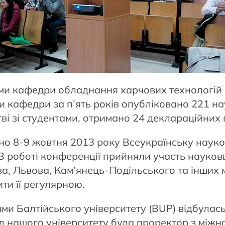
ками кафедри обладнання харчових технологій 
 кафедри за п’ять років опубліковано 221 нау
тві зі студентами, отримано 24 деклараційних 
о 8-9 жовтня 2013 року Всеукраїнську науко
В роботі конференції прийняли участь науковц
а, Львова, Кам’янець-Подільського та інших 
ти її регулярною.
ами Балтійського університету (BUP) відбулас
 нашого університету була проректор з міжнар