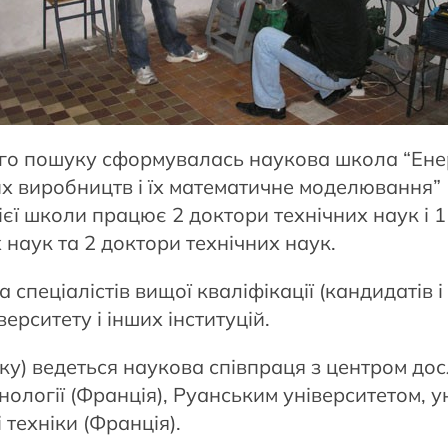
чого пошуку сформувалась наукова школа “Ене
их виробництв і їх математичне моделювання” 
ієї школи працює 2 доктори технічних наук і 1
 наук та 2 доктори технічних наук.
 спеціалістів вищої кваліфікації (кандидатів 
ерситету і інших інституцій.
оку) ведеться наукова співпраця з центром до
нології (Франція), Руанським університетом, ун
 техніки (Франція).