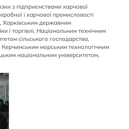
язки з підприємствами харчової
реробної і харчової промисловості
в), Харківським державним
ки і торгівлі, Національним технічним
итетом сільського господарства,
), Керчинським морським технологічним
ецьким національним університетом,