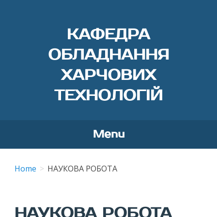
КАФЕДРА
ОБЛАДНАННЯ
ХАРЧОВИХ
ТЕХНОЛОГІЙ
Menu
Skip
to
Home
НАУКОВА РОБОТА
content
НАУКОВА РОБОТА