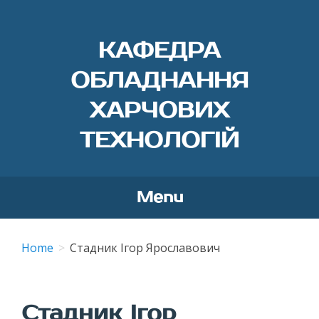
КАФЕДРА
ОБЛАДНАННЯ
ХАРЧОВИХ
ТЕХНОЛОГІЙ
Menu
Skip
to
Home
Стадник Ігор Ярославович
content
Стадник Ігор