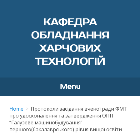
КАФЕДРА
ОБЛАДНАННЯ
ХАРЧОВИХ
ТЕХНОЛОГІЙ
Menu
Skip
to
Home
Протоколи засідання вченої ради ФМТ
content
про удосконалення та затвердження ОПП
“Галузеве машинобудування”
першого(бакалаврського) рівня вищої освіти