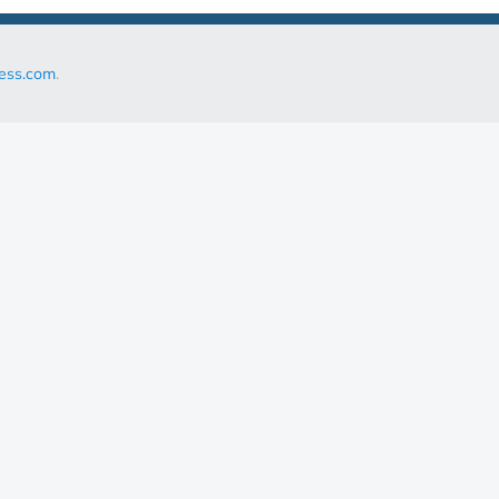
ess.com
.