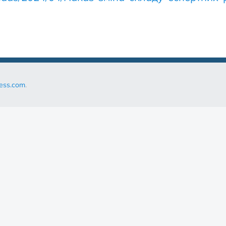
ess.com
.