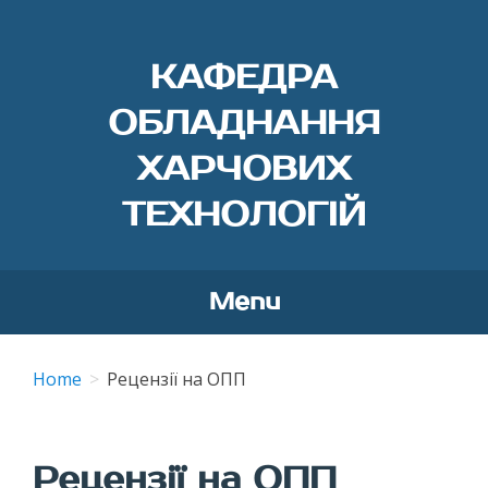
КАФЕДРА
ОБЛАДНАННЯ
ХАРЧОВИХ
ТЕХНОЛОГІЙ
Menu
Skip
to
Home
Рецензії на ОПП
content
Рецензії на ОПП