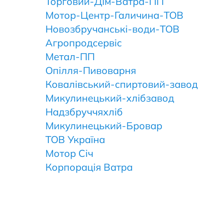
Торговий-Дім-Ватра-ПП
Мотор-Центр-Галичина-ТОВ
Новозбручанські-води-ТОВ
Агропродсервіс
Метал-ПП
Опілля-Пивоварня
Ковалівський-спиртовий-завод
Микулинецький-хлібзавод
Надзбруччяхліб
Микулинецький-Бровар
ТОВ Україна
Мотор Січ
Корпорація Ватра