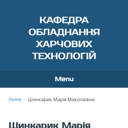
КАФЕДРА
ОБЛАДНАННЯ
ХАРЧОВИХ
ТЕХНОЛОГІЙ
Menu
Skip
to
Home
Шинкарик Марія Миколаївна
content
Шинкарик Марія