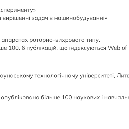
експерименту»
и вирішенні задач в машинобудуванні»
 у апаратах роторно-вихрового типу.
ше 100. 6 публікацій, що індексуються Web of 
унаському технологічному університеті, Литва
 опубліковано більше 100 наукових і навчал