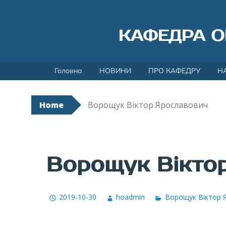
КАФЕДРА О
Skip
Головна
НОВИНИ
ПРО КАФЕДРУ
Н
to
content
Home
Ворощук Віктор Ярославович
Ворощук Вікто
2019-10-30
hoadmin
Ворощук Віктор 