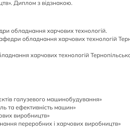
тв». Диплом з відзнакою.
едри обладнання харчових технологій.
афедри обладнання харчових технологій Терн
бладнання харчових технологій Тернопільськ
єктів галузевого машинобудування»
оль та ефективність машин»
ових виробництв»
днання переробних і харчових виробництв»