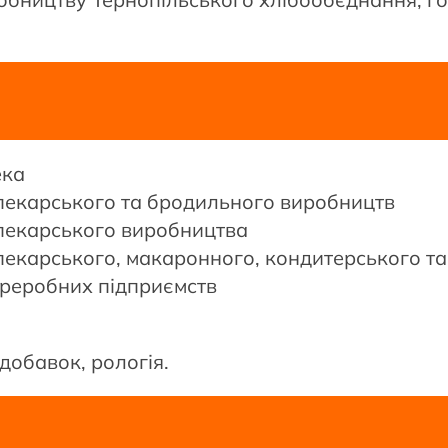
ека
пекарського та бродильного виробництв
пекарського виробництва
пекарського, макаронного, кондитерського т
ереробних підприємств
добавок, рологія.