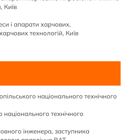
, Київ
еси і апарати харчових,
харчових технологій, Київ
опільського національного технічного
о національного технічного
ловного інженера, заступника
оловою правління ВАТ