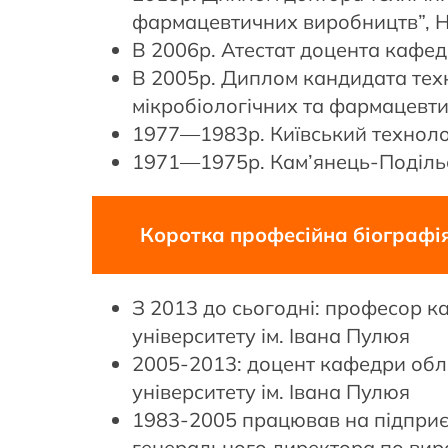
фармацевтичних виробництв”, На
В 2006р. Атестат доцента кафе
В 2005р. Диплом кандидата техн
мікробіологічних та фармацевти
1977—1983р. Київський технолог
1971—1975р. Кам’янець-Подільс
Коротка професійна біографі
З 2013 до сьогодні: професор 
університету ім. Івана Пулюя
2005-2013: доцент кафедри обл
університету ім. Івана Пулюя
1983-2005 працював на підприєм
генерального директора по вир