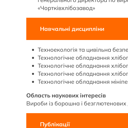
«Чортківхлібозавод»
Навчальні дисципліни
Техноекологія та цивільна безп
Технологічне обладнання хлібо
Технологічне обладнання хлібо
Технологічне обладнання хлібо
Технологічне обладнання мініп
Область наукових інтересів
Вироби із борошна і безглютенових 
Публікації