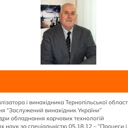
ізатора і винахідника Тернопільської області
ня “Заслужений винахідник України”
дри обладнання харчових технологій
 наук за спеціальністю 05.18.12 – “Процеси і