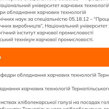
ціональний університет харчових технологій
дри обладнання харчових технологій
ічних наук за спеціальністю 05.18.12 – “Проц
чних виробництв”, Національний університет 
ічний інститут харчової промисловості
ький технікум харчової промисловості.
я
кафедри обладнання харчових технологій Терн
аднання харчових технологій Тернопільськог
ствах хлібопекарської галузі на посадах го
обництву Тернопільського хлібообєднання, г