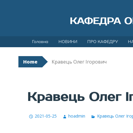
КАФЕДРА О
Skip
Головна
НОВИНИ
ПРО КАФЕДРУ
Н
to
content
Home
Кравець Олег Ігорович
Кравець Олег І
2021-05-25
hoadmin
Кравець Олег Іго