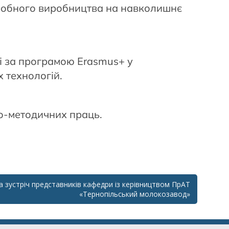
еробного виробництва на навколишнє
і за програмою Erasmus+ у
х технологій.
но-методичних праць.
 зустріч представників кафедри із керівництвом ПрАТ
«Тернопільський молокозавод»