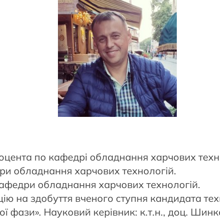
оцента по кафедрі обладнання харчових техн
ри обладнання харчових технологій.
афедри обладнання харчових технологій.
цію на здобуття вченого ступня кандидата тех
ої фази». Науковий керівник: к.т.н., доц. Ши