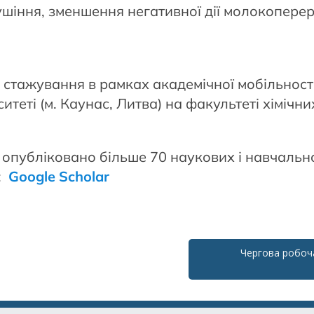
ушіння, зменшення негативної дії молокопер
 стажування в рамках академічної мобільност
теті (м. Каунас, Литва) на факультеті хімічни
 опубліковано більше 70 наукових і навчаль
ї:
Google Scholar
Чергова робоча