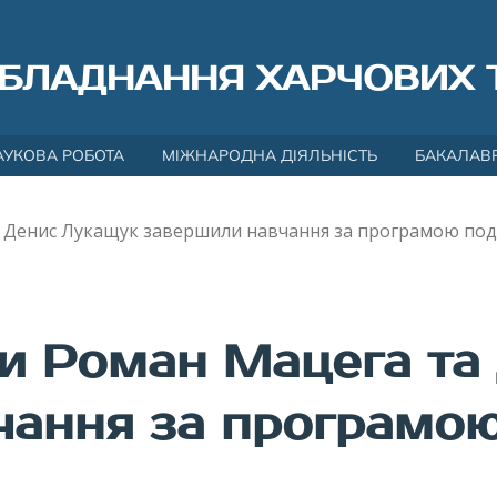
БЛАДНАННЯ ХАРЧОВИХ 
АУКОВА РОБОТА
МІЖНАРОДНА ДІЯЛЬНІСТЬ
БАКАЛАВ
а Денис Лукащук завершили навчання за програмою под
ти Роман Мацега т
чання за програмою