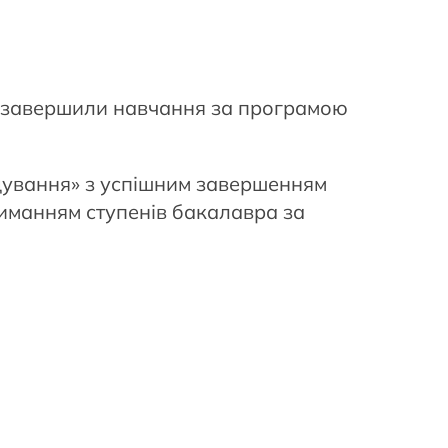
но завершили навчання за програмою
дування» з успішним завершенням
риманням ступенів бакалавра за