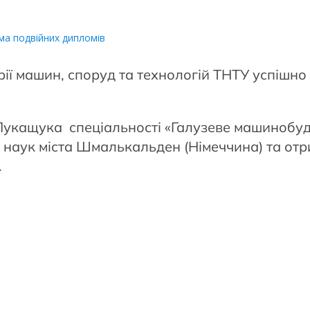
ма подвійних дипломів
ерії машин, споруд та технологій ТНТУ успіш
Лукащука спеціальності «Галузеве машинобу
 наук міста Шмалькальден (Німеччина) та от
.