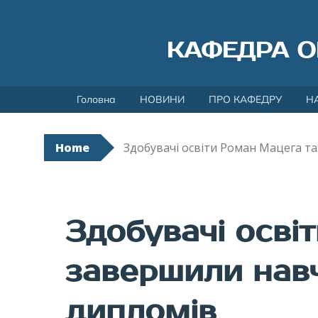
КАФЕДРА О
Skip
Головна
НОВИНИ
ПРО КАФЕДРУ
Н
to
content
Home
Здобувачі освіти Роман Мацега т
Здобувачі осві
завершили нав
дипломів