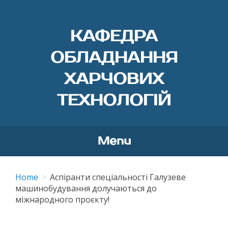
КАФЕДРА
ОБЛАДНАННЯ
ХАРЧОВИХ
ТЕХНОЛОГІЙ
Menu
Skip
to
Home
Аспіранти спеціальності Галузеве
content
машинобудування долучаються до
міжнародного проєкту!