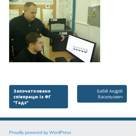
Post
Започатковано
Бабій Андрій
співпрацю із ФГ
Васильович
navigation
“Гадз”
Proudly powered by WordPress