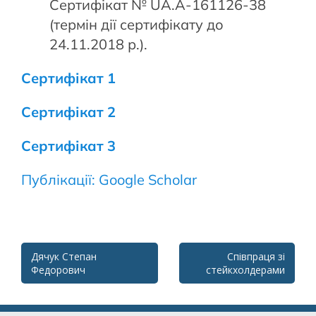
Сертифікат № UA.A-161126-38
(термін дії сертифікату до
24.11.2018 р.).
Сертифікат 1
Сертифікат 2
Сертифікат 3
Публікації: Google Scholar
Post
Дячук Степан
Співпраця зі
Федорович
стейкхолдерами
navigation