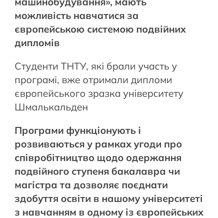
машинобудування
»,
мають
можливість
навчатися
за
європейською
системою
подвійних
дипломів
Студенти ТНТУ, які брали участь у
програмі, вже отримали дипломи
європейського зразка університету
Шмалькальден
Програми
функціонують
і
розвиваються
у
рамках
угоди
про
співробітництво
щодо
одержання
подвійного
ступеня
бакалавра
чи
магістра
та
дозволяє
поєднати
здобуття
освіти
в
нашому
університеті
з
навчанням
в
одному
із
європейських