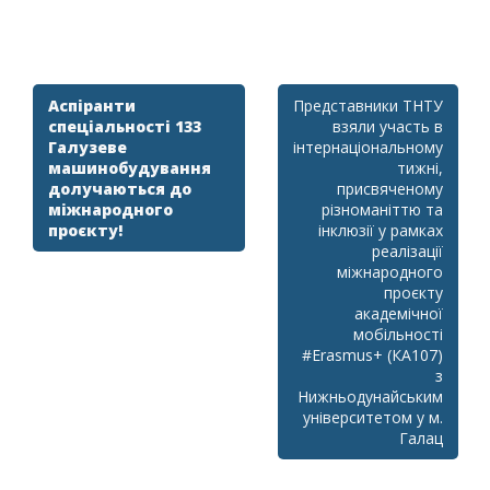
Post
Аспіранти
Представники ТНТУ
спеціальності 133
взяли участь в
navigation
Галузеве
інтернаціональному
машинобудування
тижні,
долучаються до
присвяченому
міжнародного
різноманіттю та
проєкту!
інклюзії у рамках
реалізації
міжнародного
проєкту
академічної
мобільності
#Erasmus+ (КА107)
з
Нижньодунайським
університетом у м.
Галац