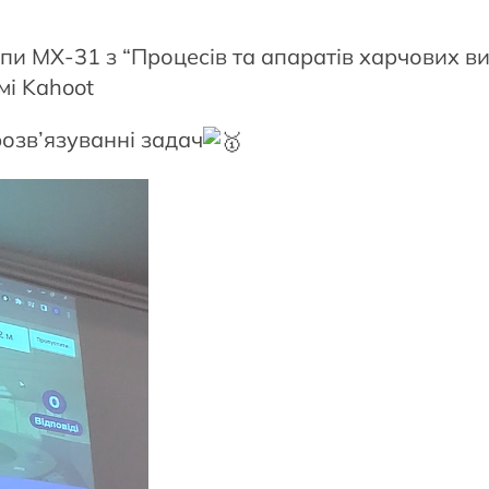
упи МХ-31 з “Процесів та апаратів харчових 
мі Kahoot
озв’язуванні задач