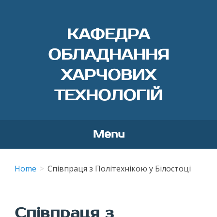
КАФЕДРА
ОБЛАДНАННЯ
ХАРЧОВИХ
ТЕХНОЛОГІЙ
Menu
Skip
to
Home
Співпраця з Політехнікою у Білостоці
content
Співпраця з