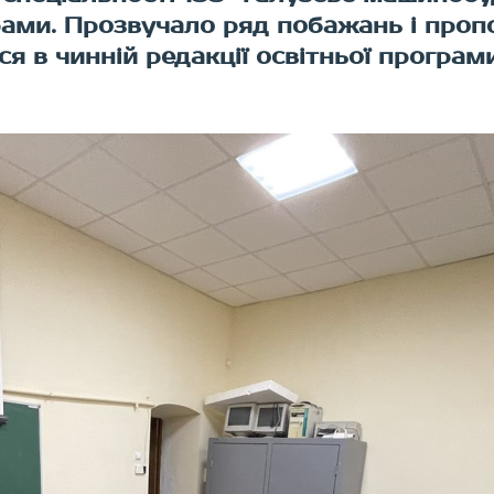
рами. Прозвучало ряд побажань і пропо
ся в чинній редакції освітньої прогр