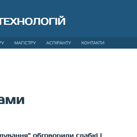
ТЕХНОЛОГІЙ
РУ
МАГІСТРУ
АСПІРАНТУ
КОНТАКТИ
рами
дування” обговорили слабкі і