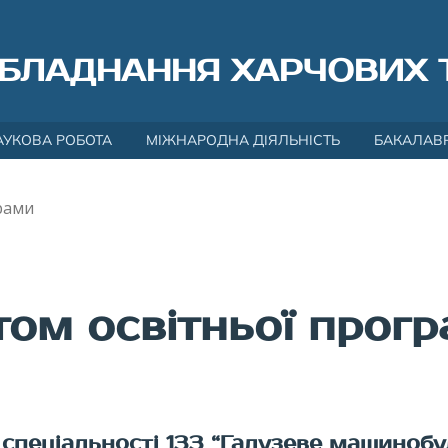
БЛАДНАННЯ ХАРЧОВИХ 
АУКОВА РОБОТА
МІЖНАРОДНА ДІЯЛЬНІСТЬ
БАКАЛАВ
грами
нтом освітньої прог
 спеціальності 133 “Галузеве машинобу