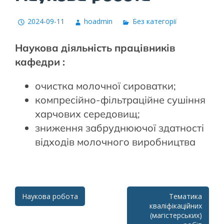
2024-09-11
hoadmin
Без категорії
Наукова діяльність працівників
кафедри :
очистка молочної сироватки;
компресійно-фільтраційне сушіння
харчових середовищ;
зниження забруднюючої здатності
відходів молочного виробництва
Post
Наукова робота
Тематика
кваліфікаційних
navigation
(магістерських)