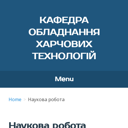
КАФЕДРА
ОБЛАДНАННЯ
ХАРЧОВИХ
ТЕХНОЛОГІЙ
Menu
Skip
to
Home
Наукова робота
content
Наукова робота