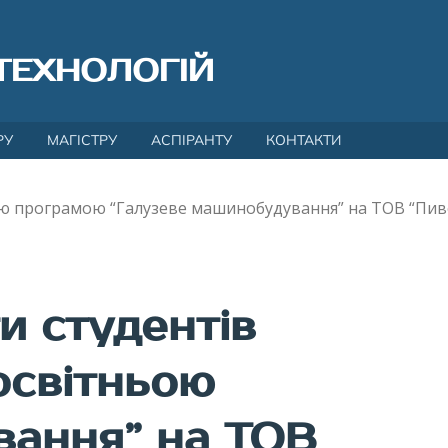
ТЕХНОЛОГІЙ
РУ
МАГІСТРУ
АСПІРАНТУ
КОНТАКТИ
ьою програмою “Галузеве машинобудування” на ТОВ “Пив
и студентів
 освітньою
вання” на ТОВ