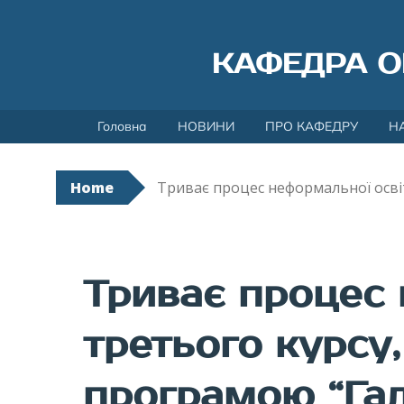
КАФЕДРА О
Skip
Головна
НОВИНИ
ПРО КАФЕДРУ
Н
to
content
Home
Триває процес неформальної осві
Триває процес 
третього курсу,
програмою “Га