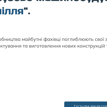
ілля
“.
робництва майбутні фахівці поглиблюють свої 
ектування та виготовлення нових конструкцій
Гостьова лекція го