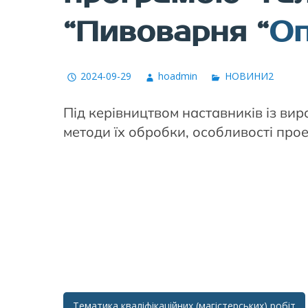
“Пивоварня “
Оп
2024-09-29
hoadmin
НОВИНИ2
Під керівництвом наставників із ви
методи їх обробки, особливості про
Тематика кваліфікаційних (магістерських) робіт