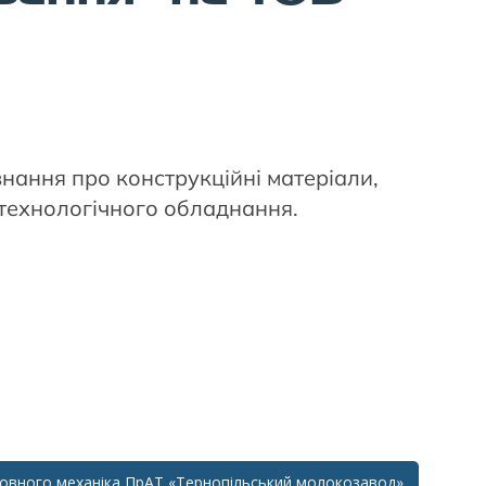
знання про конструкційні матеріали,
 технологічного обладнання.
ловного механіка ПрАТ «Тернопільський молокозавод»