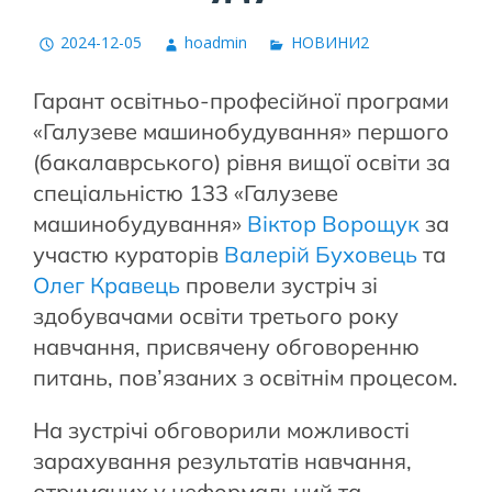
2024-12-05
hoadmin
НОВИНИ2
Гарант освітньо-професійної програми
«Галузеве машинобудування» першого
(бакалаврського) рівня вищої освіти за
спеціальністю 133 «Галузеве
машинобудування»
Віктор Ворощук
за
участю кураторів
Валерій Буховець
та
Олег Кравець
провели зустріч зі
здобувачами освіти третього року
навчання, присвячену обговоренню
питань, пов’язаних з освітнім процесом.
На зустрічі обговорили можливості
зарахування результатів навчання,
отриманих у неформальний та