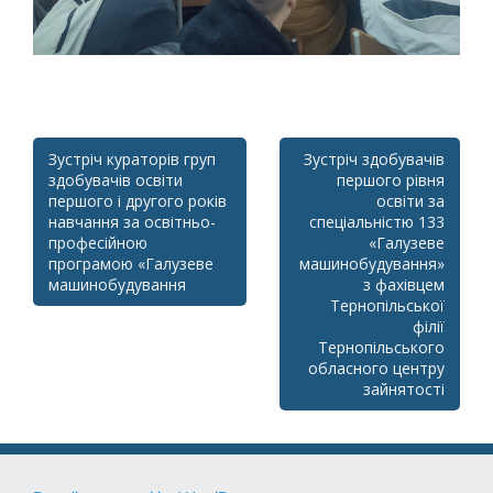
Post
Зустріч кураторів груп
Зустріч здобувачів
здобувачів освіти
першого рівня
navigation
першого і другого років
освіти за
навчання за освітньо-
спеціальністю 133
професійною
«Галузеве
програмою «Галузеве
машинобудування»
машинобудування
з фахівцем
Тернопільської
філії
Тернопільського
обласного центру
зайнятості