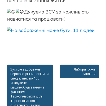
вам на всіх етапах життя!
Дякуємо ЗСУ за можливість
навчатися та працювати!
Post
Зустріч здобувачів
Лабораторне
першого рівня освіти за
заняття
navigation
спеціальністю 133
«Галузеве
машинобудування» з
фахівцем
Тернопільської філії
Тернопільського
обласного центру