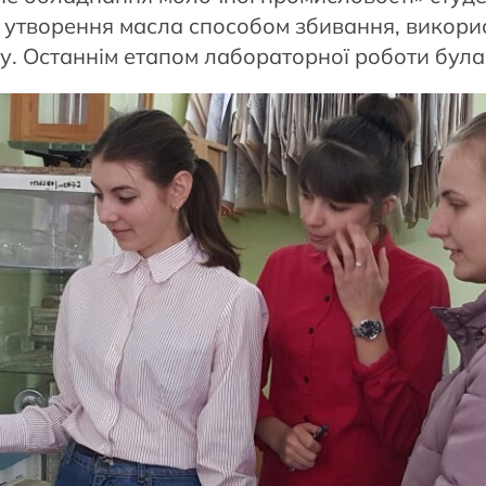
с утворення масла способом збивання, вико
. Останнім етапом лабораторної роботи була