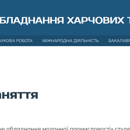
БЛАДНАННЯ ХАРЧОВИХ 
АУКОВА РОБОТА
МІЖНАРОДНА ДІЯЛЬНІСТЬ
БАКАЛАВ
аняття
чне обладнання молочної промисловості» студ