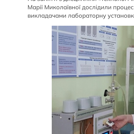
Марії Миколаївної дослідили проце
викладачами лабораторну установку