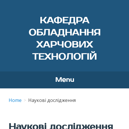
КАФЕДРА
ОБЛАДНАННЯ
ХАРЧОВИХ
ТЕХНОЛОГІЙ
Menu
Skip
to
Home
Наукові дослідження
content
Наукові дослідження