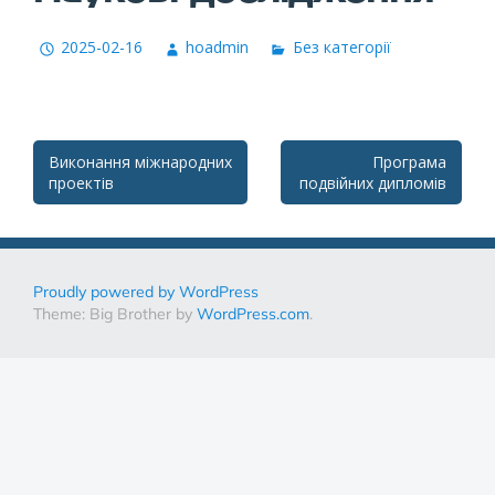
2025-02-16
hoadmin
Без категорії
Post
Виконання міжнародних
Програма
проектів
подвійних дипломів
navigation
Proudly powered by WordPress
Theme: Big Brother by
WordPress.com
.