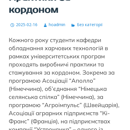
кордоном
2025-02-16
hoadmin
Без категорії
Кожного року студенти кафедри
обладнання харчових технологій в
рамках університетських програм
проходять виробничі практики та
стажування за кордоном. Зокрема за
програмою Асоціації “Аполло”
(Німеччина), об’єднання “Німецька
селянська спілка” (Німеччина), за
програмою “Агроімпульс” (Швейцарія),
Асоціації аграрних підприємств “Кі-
Франс” (Франція), на підприємствах
компанії “Устронянка” – одного із