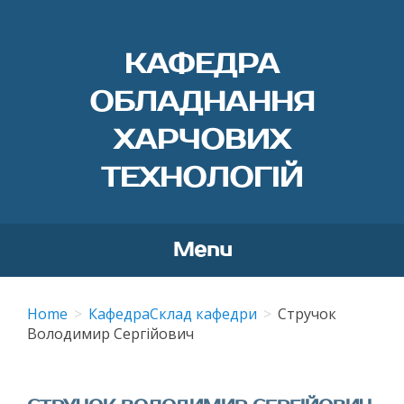
КАФЕДРА
ОБЛАДНАННЯ
ХАРЧОВИХ
ТЕХНОЛОГІЙ
Menu
Skip
to
Home
Кафедра
Склад кафедри
Стручок
content
Володимир Сергійович