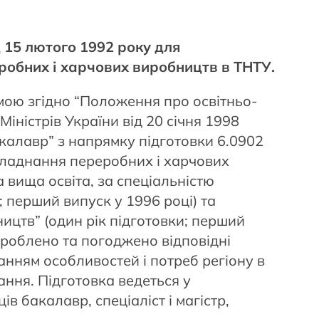
15 лютого 1992 року для
еробних і харчових виробництв в ТНТУ.
мою згідно “Положення про освітньо-
іністрів України від 20 січня 1998
акалавр” з напрямку підготовки 6.0902
бладнання переробних і харчових
а вища освіта, за спеціальністю
 перший випуск у 1996 році) та
ицтв” (один рік підготовки; перший
зроблено та погоджено відповідні
анням особливостей і потреб регіону в
ання. Підготовка ведеться у
в бакалавр, спеціаліст і магістр,