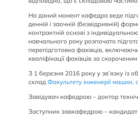
відповідно, що є складовою частин
На даний момент кафедра веде підгот
денній і заочній (безвідривній) фо
контрактній основі з індивідуальн
навчального року розпочато підгото
перепідготовка фахівців, включаючи
кваліфікації фахівців за скороченим
З 1 березня 2016 року у зв’язку із
склад
Факультету інженерії машин, с
Завідувач кафедрою – доктор техніч
Заступник завкафедрою – кандидат 