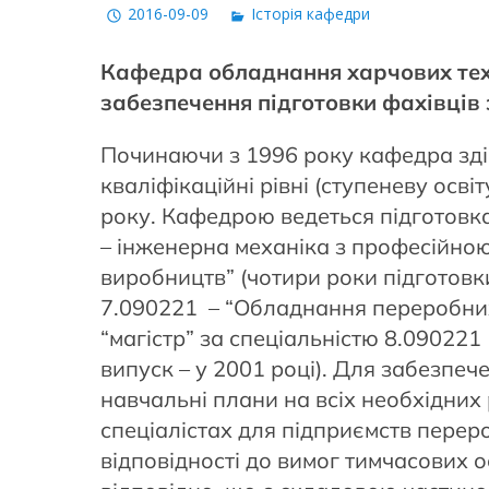
2016-09-09
Історія кафедри
Кафедра обладнання харчових техн
забезпечення підготовки фахівців 
Починаючи з 1996 року кафедра зді
кваліфікаційні рівні (ступеневу осв
року. Кафедрою ведеться підготовка
– інженерна механіка з професійною
виробництв” (чотири роки підготовки,
7.090221 – “Обладнання переробних 
“магістр” за спеціальністю 8.09022
випуск – у 2001 році). Для забезпеч
навчальні плани на всіх необхідних 
спеціалістах для підприємств переро
відповідності до вимог тимчасових о