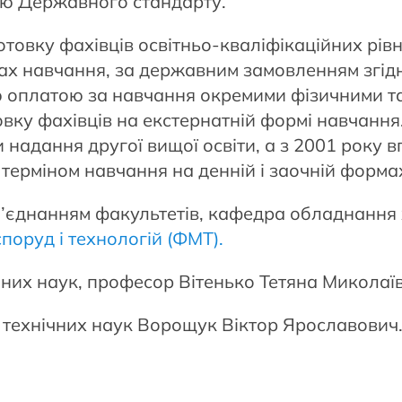
ою Державного стандарту.
овку фахівців освітньо-кваліфікаційних рівнів
рмах навчання, за державним замовленням згід
ою оплатою за навчання окремими фізичними 
вку фахівців на екстернатній формі навчання.
 надання другої вищої освіти, а з 2001 рок
 терміном навчання на денній і заочній форма
 об’єднанням факультетів, кафедра обладнання
поруд і технологій (ФМТ).
них наук, професор Вітенько Тетяна Миколаї
технічних наук Ворощук Віктор Ярославович