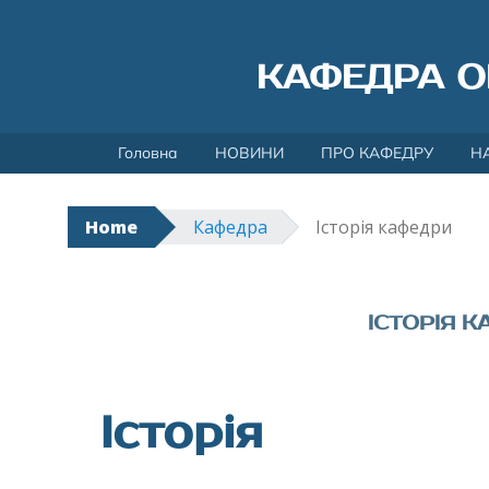
КАФЕДРА О
Skip
Головна
НОВИНИ
ПРО КАФЕДРУ
Н
to
content
Home
Кафедра
Історія кафедри
ІСТОРІЯ 
Історія