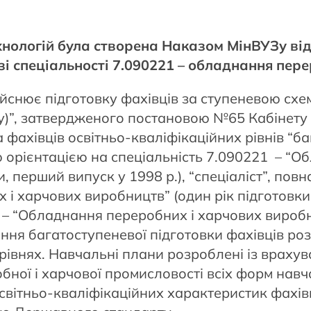
ологій була створена Наказом МінВУЗу від 
зі спеціальності 7.090221 – обладнання пер
йснює підготовку фахівців за ступеневою схе
іту)”, затвердженого постановою №65 Кабінету М
 фахівців освітньо-кваліфікаційних рівнів “б
 орієнтацією на спеціальність 7.090221 – “О
 перший випуск у 1998 р.), “спеціаліст”, повн
і харчових виробництв” (один рік підготовки;
1 – “Обладнання переробних і харчових виробн
ення багатоступеневої підготовки фахівців ро
рівнях. Навчальні плани розроблені із врахув
бної і харчової промисловості всіх форм навч
світньо-кваліфікаційних характеристик фахівці