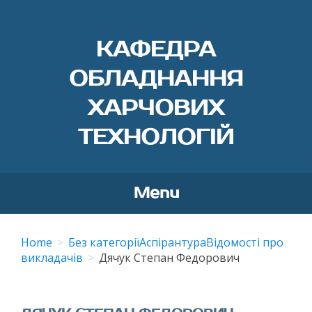
КАФЕДРА
ОБЛАДНАННЯ
ХАРЧОВИХ
ТЕХНОЛОГІЙ
Menu
Skip
to
Home
Без категорії
Аспірантура
Відомості про
content
викладачів
Дячук Степан Федорович