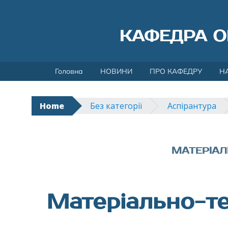
КАФЕДРА О
Skip
Головна
НОВИНИ
ПРО КАФЕДРУ
Н
to
content
Home
Без категорії
Аспірантура
МАТЕРІАЛ
Матеріально-те