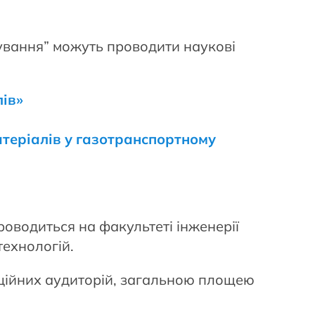
дування” можуть проводити наукові
ів»
теріалів у газотранспортному
оводиться на факультеті інженерії
ехнологій.
кційних аудиторій, загальною площею