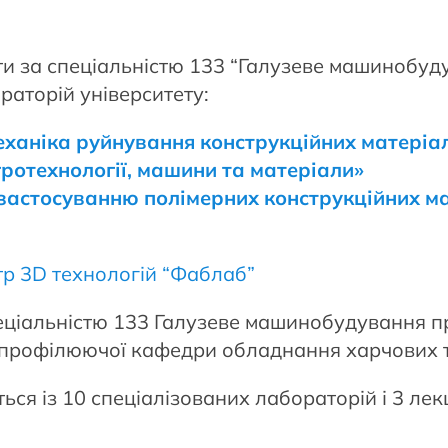
іти за спеціальністю 133 “Галузеве машинобу
раторій університету:
ханіка руйнування конструкційних матеріал
ротехнології, машини та матеріали»
застосуванню полімерних конструкційних ма
р 3D технологій “Фаблаб”
пеціальністю 133 Галузеве машинобудування пр
і профілюючої кафедри обладнання харчових т
ся із 10 спеціалізованих лабораторій і 3 ле