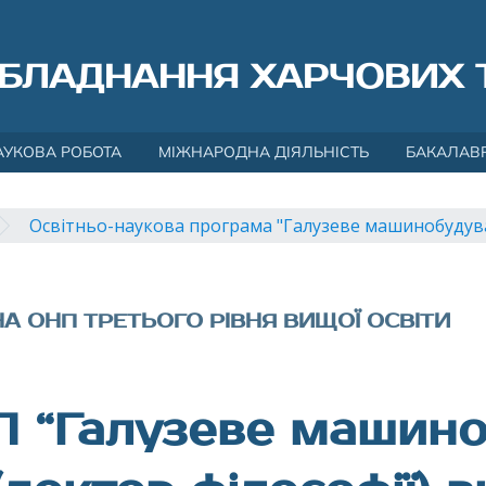
БЛАДНАННЯ ХАРЧОВИХ 
АУКОВА РОБОТА
МІЖНАРОДНА ДІЯЛЬНІСТЬ
БАКАЛАВ
Освітньо-наукова програма "Галузеве машинобудув
НА ОНП ТРЕТЬОГО РІВНЯ ВИЩОЇ ОСВІТИ
П “Галузеве машин