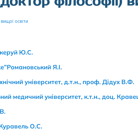
(доктор філософії) в
 вищої освіти
керуй Ю.С.
е”Романовський Я.І.
ічний університет, д.т.н., проф. Дідух В.Ф.
ий медичний університет, к.т.н., доц. Краве
В.
Журавель О.С.