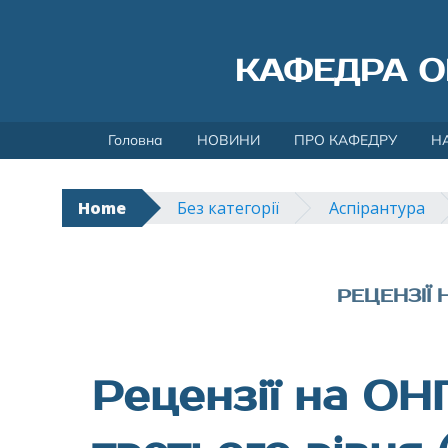
КАФЕДРА О
Skip
Головна
НОВИНИ
ПРО КАФЕДРУ
Н
to
content
Home
Без категорії
Аспірантура
РЕЦЕНЗІЇ 
Рецензії на ОН