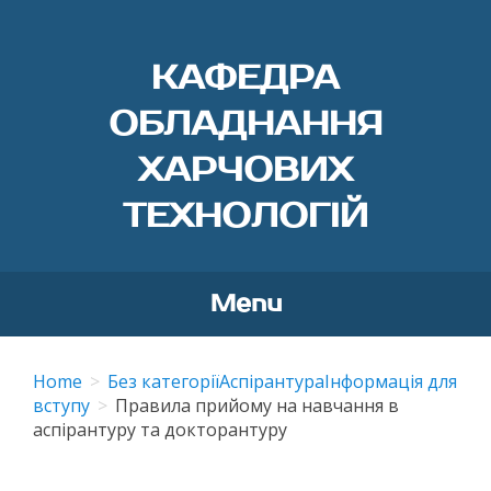
КАФЕДРА
ОБЛАДНАННЯ
ХАРЧОВИХ
ТЕХНОЛОГІЙ
Menu
Skip
to
Home
Без категорії
Аспірантура
Інформація для
content
вступу
Правила прийому на навчання в
аспірантуру та докторантуру