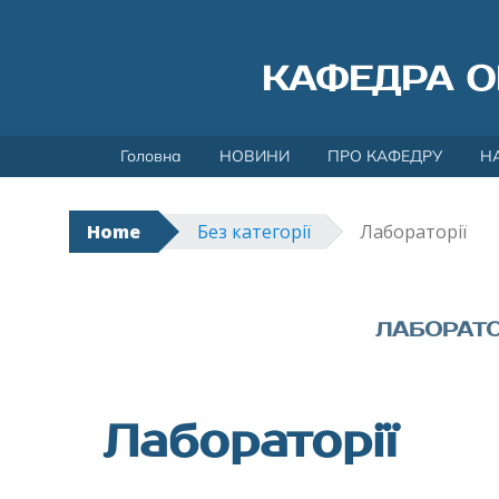
КАФЕДРА О
Skip
Головна
НОВИНИ
ПРО КАФЕДРУ
Н
to
content
Home
Без категорії
Лабораторії
ЛАБОРАТО
Лабораторії