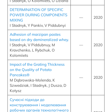
I Stadnyk, O Kolomiiets, O Dziana
DETERMINATION OF SPECIFIC
POWER DURING COMPONENTS
—
2020
MIXING
I Stadnyk, Y Pankiv, V Piddubnyi
Adhesion of marzipan pastes
based on dry demineralized whey.
I Stadnyk, V Piddubnuy, M
—
2020
Kravchenko, L Rybchuk, O
Kolomiiets
Impact of the Grating Thickness
on the Quality of Potato
Pancakes®
—
2020
M Dąbrowska-Molenda, K
Szwedziak, I Stadnyk, J Dusza, D
Kotysz
Сучасні підходи до
конструювання і моделювання
робочих органів технологічного