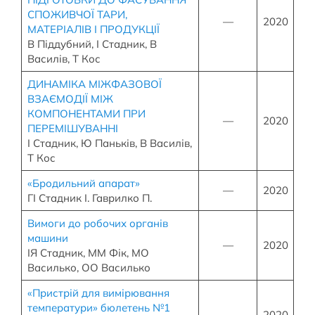
СПОЖИВЧОЇ ТАРИ,
—
2020
МАТЕРІАЛІВ І ПРОДУКЦІЇ
В Піддубний, І Стадник, В
Василів, Т Кос
ДИНАМІКА МІЖФАЗОВОЇ
ВЗАЄМОДІЇ МІЖ
КОМПОНЕНТАМИ ПРИ
—
2020
ПЕРЕМІШУВАННІ
І Стадник, Ю Паньків, В Василів,
Т Кос
«Бродильний апарат»
—
2020
ГІ Стадник І. Гаврилко П.
Вимоги до робочих органів
машини
—
2020
ІЯ Стадник, ММ Фік, МО
Василько, ОО Василько
«Пристрій для вимірювання
температури» бюлетень №1
—
2020