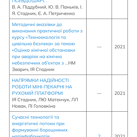
ПСЕВДОШАРІ. .
В. А. Піддубний, Ю. В. Паньків, І.
Я. Стадник, Є. А. Петриченко
Методичні вказівки до
виконання практичної роботи з
курсу «Техноекологія та
цивільна безпека» за темою
—
2021
«Оцінка хімічної обстановки
при аваріях на хімічно
небезпечних об’єктах з …
НМ
Зварич, ІЯ Стадник
НАПРЯМКИ НАДІЙНОСТІ
РОБОТИ МІНІ-ПЕКАРНІ НА
РУХОМІЙ ПЛАТФОРМІ
—
2021
ІЯ Стадник, ЛЮ Матенчук, ЛЛ
Новак, ЛІ Головкіна
Сучасні технології та
енергетичні потоки при
формуванні борошняних
напівфабрикатів
2
2021