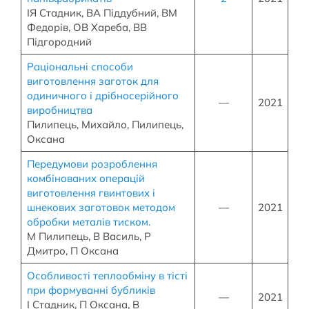
ІЯ Стадник, ВА Піддубний, ВМ
Федорів, ОВ Хареба, ВВ
Підгородний
Раціональні способи
виготовлення заготок для
одиничного і дрібносерійного
—
2021
виробництва
Пилипець, Михайло, Пилипець,
Оксана
Передумови розроблення
комбінованих операцій
виготовлення гвинтових і
шнекових заготовок методом
—
2021
обробки металів тиском.
М Пилипець, В Василь, Р
Дмитро, П Оксана
Особливості теплообміну в тісті
при формуванні бубликів
—
2021
І Стадник, П Оксана, В