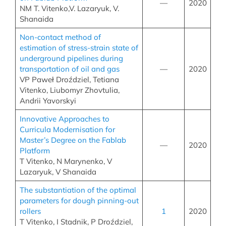
—
2020
NM T. Vitenko,V. Lazaryuk, V.
Shanaida
Non-contact method of
estimation of stress-strain state of
underground pipelines during
transportation of oil and gas
—
2020
VP Paweł Droździel, Tetiana
Vitenko, Liubomyr Zhovtulia,
Andrii Yavorskyi
Innovative Approaches to
Curricula Modernisation for
Master’s Degree on the Fablab
—
2020
Platform
T Vitenko, N Marynenko, V
Lazaryuk, V Shanaida
The substantiation of the optimal
parameters for dough pinning-out
rollers
1
2020
T Vitenko, I Stadnik, P Droździel,