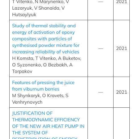
T Vitenko, N Marynenko, V
—
2021
Lazaryuk, V Shanaida, V
Hutsaylyuk
Study of thermal stability and
energy of activation of epoxy
composites with particles of
synthesised powder mixture for
—
2021
increasing reliability of vehicles
H Komsta, T Vitenko, А Buketov,
О Syzonenko, О Bezbakh, A
Torpakov
Features of pressing the juice
from viburnum berries
—
2021
M Shynkaryk, O Kravets, S
Venhrynovych
JUSTIFICATION OF
THERMODYNAMIC EFFICIENCY
OF THE NEW AIR HEAT PUMP IN
THE SYSTEM OF