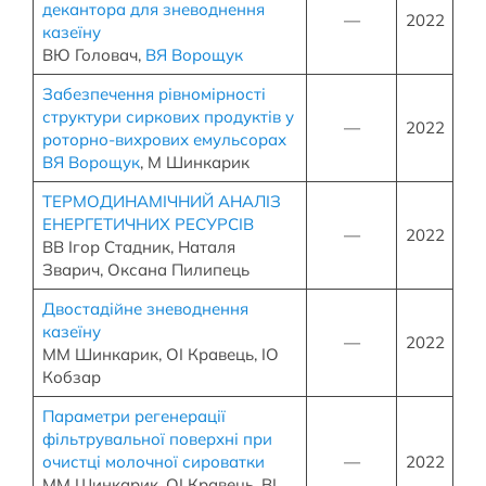
декантора для зневоднення
—
2022
казеїну
ВЮ Головач,
ВЯ Ворощук
Забезпечення рівномірності
структури сиркових продуктів у
—
2022
роторно-вихрових емульсорах
ВЯ Ворощук
, М Шинкарик
ТЕРМОДИНАМІЧНИЙ АНАЛІЗ
ЕНЕРГЕТИЧНИХ РЕСУРСІВ
—
2022
ВВ Ігор Стадник, Наталя
Зварич, Оксана Пилипець
Двостадійне зневоднення
казеїну
—
2022
ММ Шинкарик, ОІ Кравець, ІО
Кобзар
Параметри регенерації
фільтрувальної поверхні при
очистці молочної сироватки
—
2022
ММ Шинкарик, ОІ Кравець, ВІ