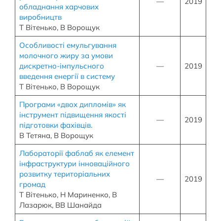
—
2019
обладнання харчових
виробництв
Т Вітенько, В Ворощук
Особливості емульгування
молочного жиру за умови
дискретно-імпульсного
—
2019
введення енергії в систему
Т Вітенько, В Ворощук
Програми «двох дипломів» як
інструмент підвищення якості
—
2019
підготовки фахівців.
В Тетяна, В Ворощук
Лабораторії фаблаб як елемент
інфраструктури інноваційного
розвитку територіальних
—
2019
громад
Т Вітенько, Н Мариненко, В
Лазарюк, ВВ Шанайда