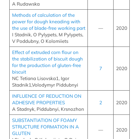
A Rudawska
Methods of calculation of the
power for dough kneading with
the use of blade-free working part
—
2020
I Stadnik, O Pylypets, M Pylypets,
V Poddubny, O Kolomiiets
Effect of extruded corn flour on
the stabilization of biscuit dough
for the production of gluten-free
7
2020
biscuit
NC Tetiana Lisovska1, Igor
Stadnik1,Volodymyr Piddubnyi
INFLUENCE OF REDUCTION ON
ADHESIVE PROPERTIES
2
2020
A Stadnyk, Piddubnyi, Krsnozhon
SUBSTANTIATION OF FOAMY
STRUCTURE FORMATION IN A
—
2020
GLUTEN