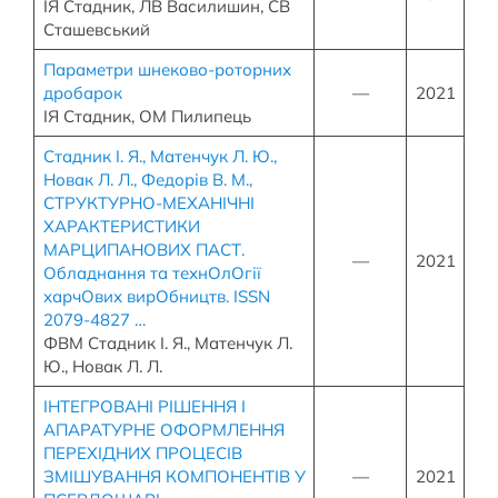
ІЯ Стадник, ЛВ Василишин, СВ
Сташевський
Параметри шнеково-роторних
дробарок
—
2021
ІЯ Стадник, ОМ Пилипець
Стадник І. Я., Матенчук Л. Ю.,
Новак Л. Л., Федорів В. М.,
СТРУКТУРНО-МЕХАНІЧНІ
ХАРАКТЕРИСТИКИ
МАРЦИПАНОВИХ ПАСТ.
—
2021
Обладнання та технОлОгії
харчОвих вирОбництв. ISSN
2079-4827 …
ФВМ Стадник І. Я., Матенчук Л.
Ю., Новак Л. Л.
ІНТЕГРОВАНІ РІШЕННЯ І
АПАРАТУРНЕ ОФОРМЛЕННЯ
ПЕРЕХІДНИХ ПРОЦЕСІВ
ЗМІШУВАННЯ КОМПОНЕНТІВ У
—
2021