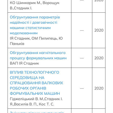
КО Шинкарик М., Ворощук
В.,Стадник І.
Обґрунтування параметрів
надійності і довговічності
машини статистичним
—
2020
моделюванням
ІЯ Стадник, ОМ Пилипець, Ю
Паньків
Обгрунтування нагнітального
процесу формувальних машин
—
2020
ВАП ІЯ Стадник
ВПЛИВ ТЕХНОЛОГІЧНОГО
СЕРЕДОВИЩА НА
СПРАЦЮВАННЯ ВАЛКОВИХ
РОБОЧИХ ОРГАНІВ
—
2020
ФОРМУВАЛЬНИХ МАШИН
Гіджеліцький В. М.,Стадник І.
Я.,Василів В. П., Кос Т. С.