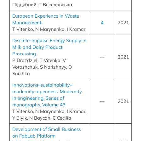
Піддубний, Т Веселовська
European Experience in Waste
Management
4
2021
T Vitenko, N Marynenko, I Kramar
Discrete-Impulse Energy Supply in
Milk and Dairy Product
Processing
—
2021
P Droździel, T Vitenko, V
Voroshchuk, S Narizhnyy, O
Snizhko
Innovations–sustainability–
modernity–openness. Modernity
in engineering. Series of
—
2021
monographs. Volume 43
T Vitenko, N Marynenko, I Kramar,
Y Biyik, N Baycan, C Cecilia
Development of Small Business
on FabLab Platform