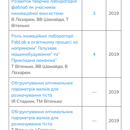
Розвиток творчих лабораторій
фаблаб як учасників
інноваційної екосистеми
3
2019
В Лазарюк, ВВ Шанайда, Т
Вітенько
Роль іноваційної лабораторії
FabLab в освітньому процесі за
напрямами” Галузеве
машинобудування” та”
4
2019
Прикладна механіка”
Т Вітенько, ВВ Шанайда, В
Лазарюк
Обгрунтування оптимальних
параметрів валків для
—
2019
розкачування тіста
ІЯ Стадник, ТМ Вітенько
Обгрунтування оптимальних
параметрів валків для
—
2019
розкачування тіста
Т Вітенько, І Стадник