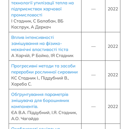
технології утилізації тепла на
підприємствах харчової
—
2022
промисловості
І Стадник, С Балабан, ВБ
Каспрук, А Деркач
Вплив інтенсивності
замішування на фізико-
—
2022
механічні властивості тіста
А Харчій, Р Бойко, ІЯ Стадник
Прогресивні методи та засоби
переробки рослинної сировини
—
2022
КС Стадник І., Піддубний В.,
Хареба С.
Обґрунтування параметрів
змішувача для борошняних
компонентів.
—
2022
ЄА В.А. Піддубний, І.Я. Стадник,
А.О. Чагайда
Особливості соціально-