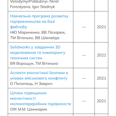
VolodymyrPiddubnyi, Ninel
Forostyana, Igor Stadnyk
Навчальна програма розвитку
підприємництва на базі
фаблабу
—
2021
НЮ Мариненко, ВВ Лазарюк,
ТМ Вітенько, ВВ Шанайда
Solidworks у завданнях 3D
моделювання та інжинірингу
—
2021
технічних систем
ВЯ Ворощук, ТМ Вітенько
Аспекти екологічної безпеки в
умовах військового конфлікту
—
2021
О Пилипець, Н Зварич
Шляхи підвищення
екологічності
—
2021
молокопереробних підприємств
ОІК М.М. Шинкарик