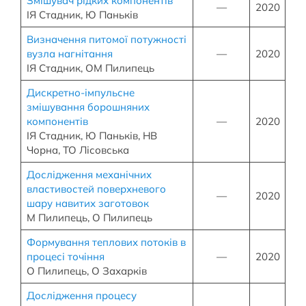
Змішувач рідких компонентів
—
2020
ІЯ Стадник, Ю Паньків
Визначення питомої потужності
вузла нагнітання
—
2020
ІЯ Стадник, ОМ Пилипець
Дискретно-імпульсне
змішування борошняних
компонентів
—
2020
ІЯ Стадник, Ю Паньків, НВ
Чорна, ТО Лісовська
Дослідження механічних
властивостей поверхневого
—
2020
шару навитих заготовок
М Пилипець, О Пилипець
Формування теплових потоків в
процесі точіння
—
2020
О Пилипець, О Захарків
Дослідження процесу