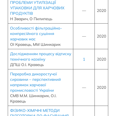
ПРОБЛЕМИ УТИЛІЗАЦІЇ
УПАКОВКИ ДЛЯ ХАРЧОВИХ
—
2020
ПРОДУКТІВ
Н Зварич, О Пилипець
Особливості фільтраційно-
компресійного сушіння
—
2020
харчових мас
ОІ Кравець, ММ Шинкарик
Дослідженням процесу відтиску
технічного казеїну
1
2020
ДПШ О.І. Кравець
Переробка дикоростучої
сировини – перспективний
напрямок харчової
—
2020
промисловості України
СМВ М.М. Шинкарик, О.І.
Кравець
ФІЗИКО-ХІМІЧНІ МЕТОДИ
ПІДГОТОВКИ ДО ФАСУВАННЯ