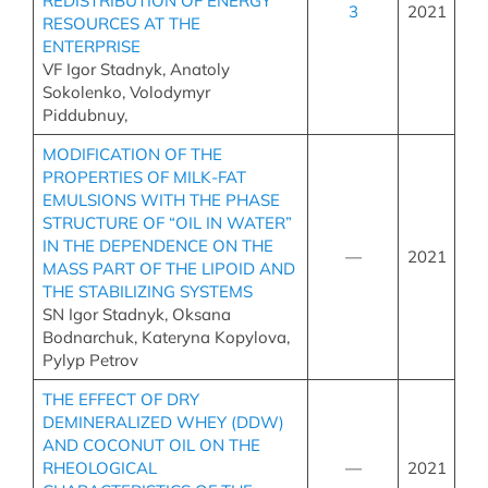
REDISTRIBUTION OF ENERGY
3
2021
RESOURCES AT THE
ENTERPRISE
VF Igor Stadnyk, Anatoly
Sokolenko, Volodymyr
Piddubnuy,
MODIFICATION OF THE
PROPERTIES OF MILK-FAT
EMULSIONS WITH THE PHASE
STRUCTURE OF “OIL IN WATER”
IN THE DEPENDENCE ON THE
—
2021
MASS PART OF THE LIPOID AND
THE STABILIZING SYSTEMS
SN Igor Stadnyk, Oksana
Bodnarchuk, Kateryna Kopylova,
Pylyp Petrov
THE EFFECT OF DRY
DEMINERALIZED WHEY (DDW)
AND COCONUT OIL ON THE
RHEOLOGICAL
—
2021