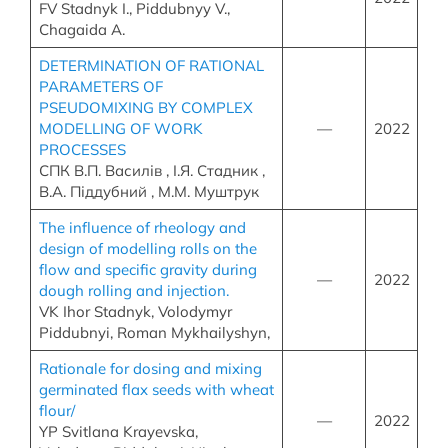
FV Stadnyk I., Piddubnyy V.,
Chagaida A.
DETERMINATION OF RATIONAL
PARAMETERS OF
PSEUDOMIXING BY COMPLEX
MODELLING OF WORK
—
2022
PROCESSES
СПК В.П. Василів , І.Я. Стадник ,
В.А. Піддубний , М.М. Муштрук
The influence of rheology and
design of modelling rolls on the
flow and specific gravity during
—
2022
dough rolling and injection.
VK Ihor Stadnyk, Volodymyr
Piddubnyi, Roman Mykhailyshyn,
Rationale for dosing and mixing
germinated flax seeds with wheat
flour/
—
2022
YP Svitlana Krayevska,