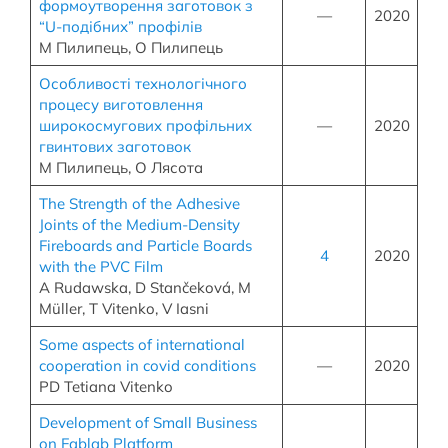
формоутворення заготовок з
—
2020
“U-подібних” профілів
М Пилипець, О Пилипець
Особливості технологічного
процесу виготовлення
широкосмугових профільних
—
2020
гвинтових заготовок
М Пилипець, О Лясота
The Strength of the Adhesive
Joints of the Medium-Density
Fireboards and Particle Boards
4
2020
with the PVC Film
A Rudawska, D Stančeková, M
Müller, T Vitenko, V Iasni
Some aspects of international
cooperation in covid conditions
—
2020
PD Tetiana Vitenko
Development of Small Business
on Fablab Platform