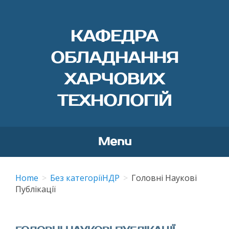
КАФЕДРА
ОБЛАДНАННЯ
ХАРЧОВИХ
ТЕХНОЛОГІЙ
Menu
Skip
to
Home
Без категорії
НДР
Головні Наукові
content
Публікації