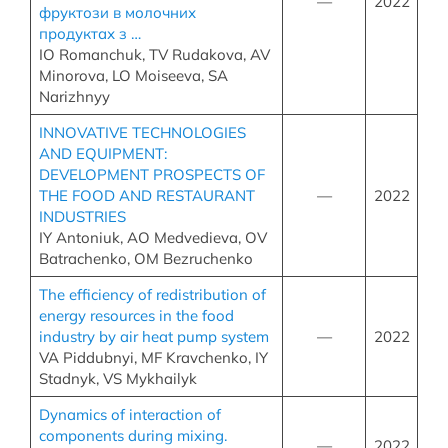
—
2022
фруктози в молочних
продуктах з …
IO Romanchuk, TV Rudakova, AV
Minorova, LO Moiseeva, SA
Narizhnyy
INNOVATIVE TECHNOLOGIES
AND EQUIPMENT:
DEVELOPMENT PROSPECTS OF
THE FOOD AND RESTAURANT
—
2022
INDUSTRIES
IY Antoniuk, AO Medvedieva, OV
Batrachenko, OM Веzruchenko
The efficiency of redistribution of
energy resources in the food
industry by air heat pump system
—
2022
VA Piddubnyi, MF Kravchenko, IY
Stadnyk, VS Mykhailyk
Dynamics of interaction of
components during mixing.
—
2022