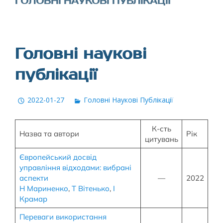
ГОЛОВНІ НАУКОВІ ПУБЛІКАЦІЇ
Головні наукові
публікації
2022-01-27
Головні Наукові Публікації
К-сть
Назва та автори
Рік
цитувань
Європейський досвід
управління відходами: вибрані
аспекти
—
2022
Н Мариненко
,
Т Вітенько
,
І
Крамар
Переваги використання