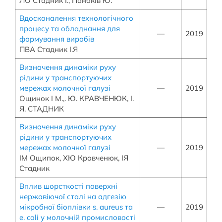
ЛО Стадник І., Панбків Ю.
Вдосконалення технологічного
процесу та обладнання для
—
2019
формування виробів
ПВА Стадник І.Я
Визначення динаміки руху
рідини у транспортуючих
мережах молочної галузі
—
2019
Ощинок І М.,. Ю. КРАВЧЕНЮК, І.
Я. СТАДНИК
Визначення динаміки руху
рідини у транспортуючих
мережах молочної галузі
—
2019
ІМ Ощипок, ХЮ Кравченюк, ІЯ
Стадник
Вплив шорсткості поверхні
нержавіючої сталі на адгезію
мікробної біоплівки s. aureus та
—
2019
e. coli у молочній промисловості