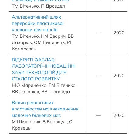
ТМ Вітенько, П Дроздєл
Альтернативний шлях
переробки пластикової
упаковки для напоїв
—
2020
ТМ Вітенько, НМ Зварич, ВВ
Лазарюк, ОМ Пилипець, РІ
Комаревич
ВІДКРИТІ ФАБЛАБ
ЛАБОРАТОРІЇ–ІННОВАЦІЙНІ
ХАБИ ТЕХНОЛОГІЙ ДЛЯ
—
2020
СТАЛОГО РОЗВИТКУ
НЮ Мариненко, ТМ Вітенько,
ВВ Лазарюк, ВВ Шанайда
Вплив реологічних
властивостей на зневоднення
молочно білкових мас
—
2020
М Шинкарик, В Ворощук, О
Кравець