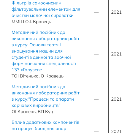
Фільтр із самоочисним
фільтрувальним елементом для
—
2021
очистки молочної сироватки
ММШ О.І. Кравець
Методичний посібник до
виконання лабораторних робіт
з курсу: Основи тертя і
зношування машин для
—
2021
студентів денної та заочної
форм навчання спеціальності
133 «Галузеве …
ТОІ Вітенько, О Кравець
Методичний посібник до
виконання лабораторних робіт
з курсу:“Процеси та апарати
—
2021
харчових виробництв”
ОІ Кравець, ВП Куц
Вплив додаткових компонентів
на процес бродіння опар
—
2021