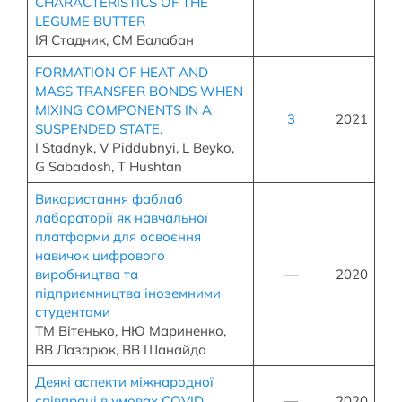
CHARACTERISTICS OF THE
LEGUME BUTTER
ІЯ Стадник, СМ Балабан
FORMATION OF HEAT AND
MASS TRANSFER BONDS WHEN
MIXING COMPONENTS IN A
3
2021
SUSPENDED STATE.
I Stadnyk, V Piddubnyi, L Beyko,
G Sabadosh, T Hushtan
Використання фаблаб
лабораторії як навчальної
платформи для освоєння
навичок цифрового
виробництва та
—
2020
підприємництва іноземними
студентами
ТМ Вітенько, НЮ Мариненко,
ВВ Лазарюк, ВВ Шанайда
Деякі аспекти міжнародної
співпраці в умовах COVID
—
2020