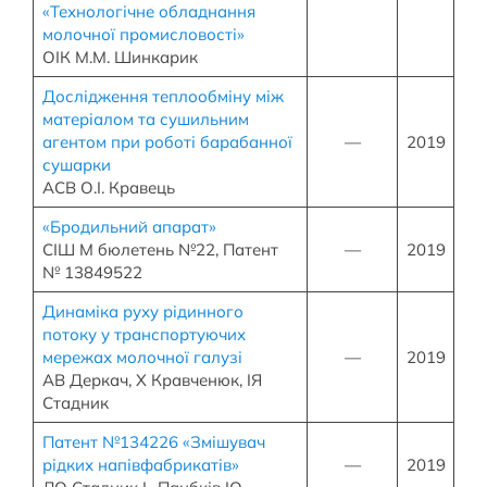
«Технологічне обладнання
молочної промисловості»
ОІК М.М. Шинкарик
Дослідження теплообміну між
матеріалом та сушильним
агентом при роботі барабанної
—
2019
сушарки
АСВ О.І. Кравець
«Бродильний апарат»
СІШ М бюлетень №22, Патент
—
2019
№ 13849522
Динаміка руху рідинного
потоку у транспортуючих
мережах молочної галузі
—
2019
АВ Деркач, Х Кравченюк, ІЯ
Стадник
Патент №134226 «Змішувач
рідких напівфабрикатів»
—
2019