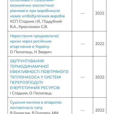
економічно-екологічної
рівноваги при виробництві
—
2022
нових хлібобулочних виробів
КСП Стадник І.Я., Піддубний
В.А., Красножон С.В.
Наростання продовольчої
кризи через російське
—
2022
вторгнення в Україну
О Пилипець, Н Зварич
ОБҐРУНТУВАННЯ
ТЕРМОДИНАМІЧНОЇ
ЕФЕКТИВНОСТІ ПОВІТРЯНОГО
ТЕПЛОНАСОСА У СИСТЕМІ
—
2022
ПЕРЕРОЗПОДІЛУ
ЕНЕРГЕТИЧНИХ РЕСУРСІВ
І Стадник, О Пилипець
Сушіння молока в апаратах
контактного типу
—
2022
В Борисюк, В Головач, ММ