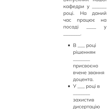
кафедри у ______
році. На даний
час працює на
посаді ____ у
_______.
В ___ році
рішенням
_______
присвоєно
вчене звання
доцента.
У ___ році в
_______
захистив
дисертацію