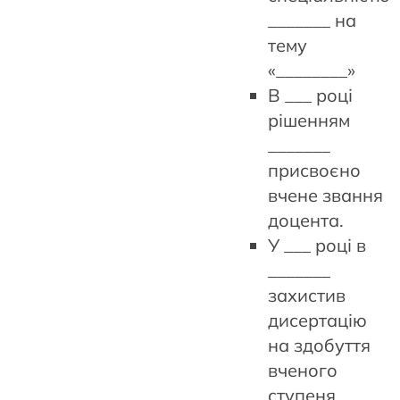
_______ на
тему
«________»
В ___ році
рішенням
_______
присвоєно
вчене звання
доцента.
У ___ році в
_______
захистив
дисертацію
на здобуття
вченого
ступеня