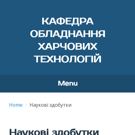
КАФЕДРА
ОБЛАДНАННЯ
ХАРЧОВИХ
ТЕХНОЛОГІЙ
Menu
Skip
to
Home
Наукові здобутки
content
Наукові здобутки