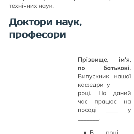
технічних наук.
Доктори наук,
професори
Прізвище, ім’я,
по батькові
.
Випускник нашої
кафедри у ______
році. На даний
час працює на
посаді ____ у
_______.
В ___ році