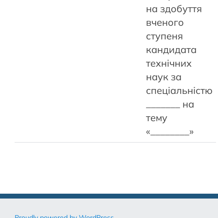
на здобуття
вченого
ступеня
кандидата
технічних
наук за
спеціальністю
_______ на
тему
«________»
Proudly powered by WordPress