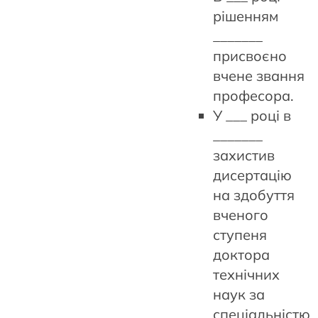
рішенням
_______
присвоєно
вчене звання
професора.
У ___ році в
_______
захистив
дисертацію
на здобуття
вченого
ступеня
доктора
технічних
наук за
спеціальністю