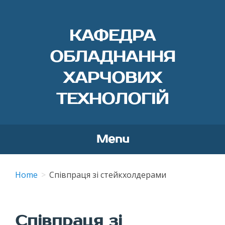
КАФЕДРА
ОБЛАДНАННЯ
ХАРЧОВИХ
ТЕХНОЛОГІЙ
Menu
Skip
to
Home
Співпраця зі стейкхолдерами
content
Співпраця зі