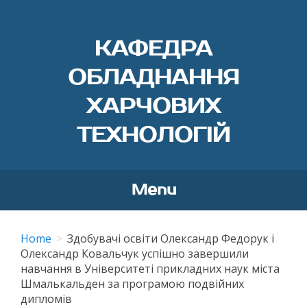
КАФЕДРА
ОБЛАДНАННЯ
ХАРЧОВИХ
ТЕХНОЛОГІЙ
Menu
Skip
to
Home
Здобувачі освіти Олександр Федорук і
content
Олександр Ковальчук успішно завершили
навчання в Університеті прикладних наук міста
Шмалькальден за програмою подвійних
дипломів