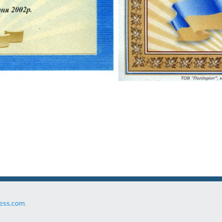
ess.com
.