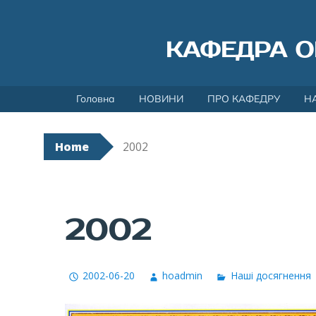
КАФЕДРА О
Skip
Головна
НОВИНИ
ПРО КАФЕДРУ
Н
to
content
Home
2002
2002
2002-06-20
hoadmin
Наші досягнення