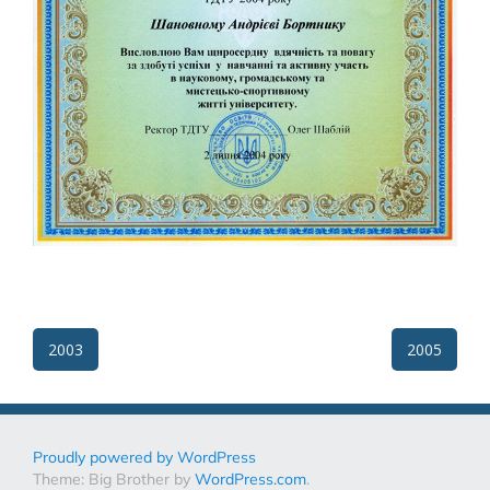
Post
2003
2005
navigation
Proudly powered by WordPress
Theme: Big Brother by
WordPress.com
.