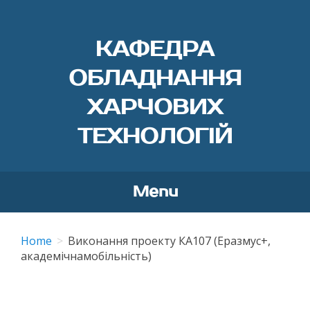
КАФЕДРА
ОБЛАДНАННЯ
ХАРЧОВИХ
ТЕХНОЛОГІЙ
Menu
Skip
to
Home
Виконання проекту КА107 (Еразмус+,
content
академічнамобільність)