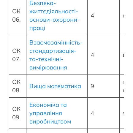
Безпека-
ОК
життєдіяльності-
4
екз
06.
основи-охорони-
праці
Взаємозамінність-
ОК
стандартизація-
4
екз
07.
та-технічні-
вимірювання
ОК
зал
Вища математика
9
08.
екз
Економіка та
ОК
управління
4
зал
09.
виробництвом