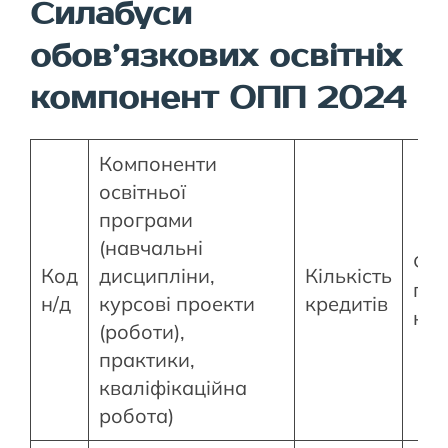
Силабуси
обов’язкових освітніх
компонент ОПП 2024
Компоненти
освітньої
програми
(навчальні
Фо
Код
дисципліни,
Кількість
під
н/д
курсові проекти
кредитів
ко
(роботи),
практики,
кваліфікаційна
робота)