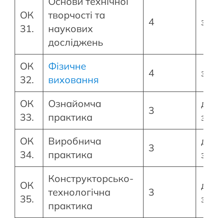
Основи технічної
ОК
творчості та
4
зал
31.
наукових
досліджень
ОК
Фізичне
4
зал
32.
виховання
ОК
Ознайомча
диф
3
33.
практика
зал
ОК
Виробнича
диф
3
34.
практика
зал
Конструкторсько-
ОК
диф
технологічна
3
35.
зал
практика