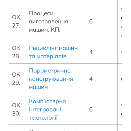
зал
Процеси
ОК
екз
виготовлення
6
27.
диф
машин, КП.
зал
ОК
Рециклінг машин
4
зал
28.
та матеріалів
Параметричне
ОК
конструювання
4
екз
29.
машин
Комп’ютерно
ОК
зал
інтегровані
6
30.
екз
технології