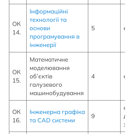
Інформаційні
технології та
ОК
основи
5
екз
14.
програмування в
інженерії
Математичне
моделювання
ОК
об’єктів
4
екз
15.
галузевого
машинобудування
екз
ОК
Інженерна графіка
9
диф
16.
та CAD системи
зал