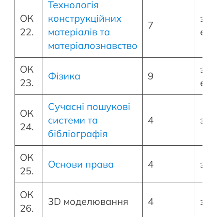
Технологія
ОК
конструкційних
зал
7
22.
матеріалів та
екз
матеріалознавство
ОК
зал
Фізика
9
23.
екз
Сучасні пошукові
ОК
системи та
4
зал
24.
бібліографія
ОК
Основи права
4
зал
25.
ОК
3D моделювання
4
зал
26.