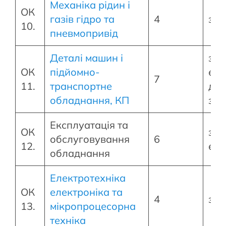
Механіка рідин і
ОК
газів гідро та
4
зал
10.
пневмопривід
Деталі машин і
зал
ОК
підйомно-
екз
7
11.
транспортне
диф
обладнання, КП
зал
Експлуатація та
ОК
зал
обслуговування
6
12.
екз
обладнання
Електротехніка
ОК
електроніка та
4
зал
13.
мікропроцесорна
техніка