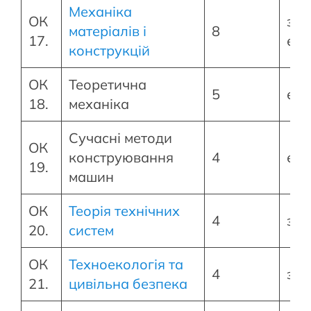
Механіка
ОК
зал
матеріалів і
8
17.
екз
конструкцій
ОК
Теоретична
5
екз
18.
механіка
Сучасні методи
ОК
конструювання
4
екз
19.
машин
ОК
Теорія технічних
4
зал
20.
систем
ОК
Техноекологія та
4
зал
21.
цивільна безпека