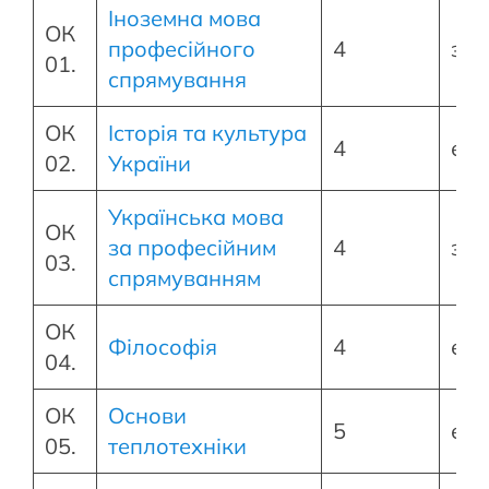
Іноземна мова
ОК
професійного
4
зал
01.
спрямування
ОК
Історія та культура
4
екз
02.
України
Українська мова
ОК
за професійним
4
зал
03.
спрямуванням
ОК
Філософія
4
екз
04.
ОК
Основи
5
екз
05.
теплотехніки