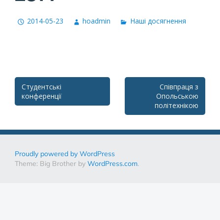
2014-05-23
hoadmin
Наші досягнення
Post
Студентські
Співпраця з
конференції
Опольською
navigation
політехнікою
Proudly powered by WordPress
Theme: Big Brother by
WordPress.com
.