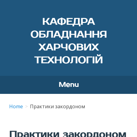
КАФЕДРА
ОБЛАДНАННЯ
ХАРЧОВИХ
ТЕХНОЛОГІЙ
Menu
Skip
to
Home
Практики закордоном
content
Практики закордоном